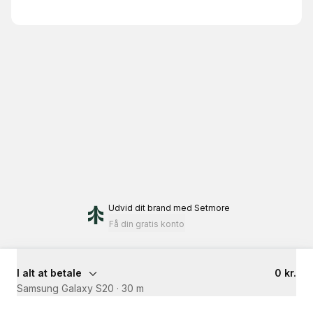
Udvid dit brand
med Setmore
Få din gratis konto
I alt at betale
0 kr.
Samsung Galaxy S20
·
30 m