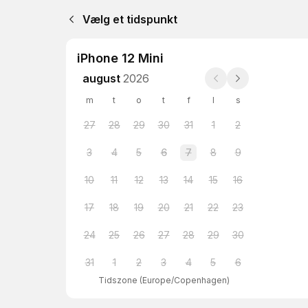
Vælg et tidspunkt
iPhone 12 Mini
august
2026
m
t
o
t
f
l
s
27
28
29
30
31
1
2
3
4
5
6
7
8
9
10
11
12
13
14
15
16
17
18
19
20
21
22
23
24
25
26
27
28
29
30
31
1
2
3
4
5
6
Tidszone
(
Europe/Copenhagen
)