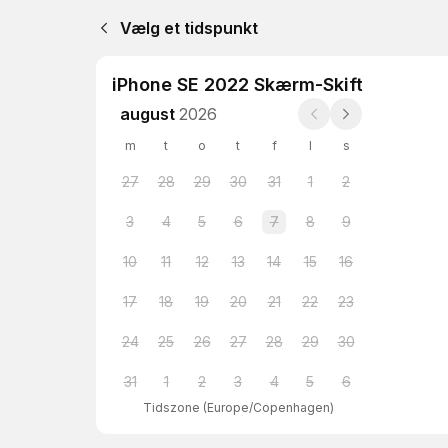
Vælg et tidspunkt
iPhone SE 2022 Skærm-Skift
august
2026
m
t
o
t
f
l
s
27
28
29
30
31
1
2
3
4
5
6
7
8
9
10
11
12
13
14
15
16
17
18
19
20
21
22
23
24
25
26
27
28
29
30
31
1
2
3
4
5
6
Tidszone
(
Europe/Copenhagen
)