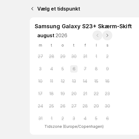
Vælg et tidspunkt
Samsung Galaxy S23+ Skærm-Skift
august
2026
m
t
o
t
f
l
s
27
28
29
30
31
1
2
3
4
5
6
7
8
9
10
11
12
13
14
15
16
17
18
19
20
21
22
23
24
25
26
27
28
29
30
31
1
2
3
4
5
6
Tidszone
(
Europe/Copenhagen
)