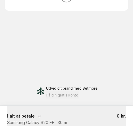
Udvid dit brand
med Setmore
Få din gratis konto
I alt at betale
0 kr.
Samsung Galaxy S20 FE
·
30 m