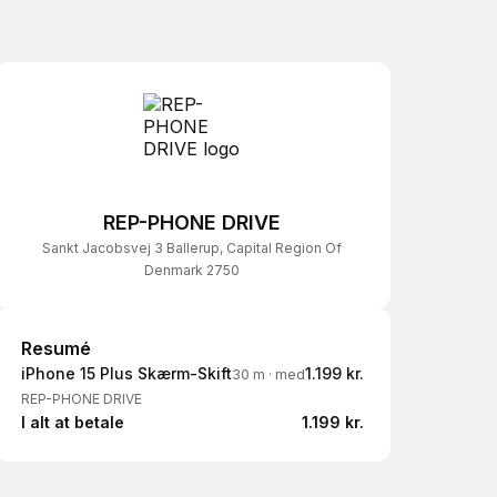
REP-PHONE DRIVE
Sankt Jacobsvej 3 Ballerup, Capital Region Of
Denmark 2750
Resumé
Resumé
iPhone 15 Plus Skærm-Skift
1.199 kr.
30 m
·
med
REP-PHONE DRIVE
I alt at betale
1.199 kr.