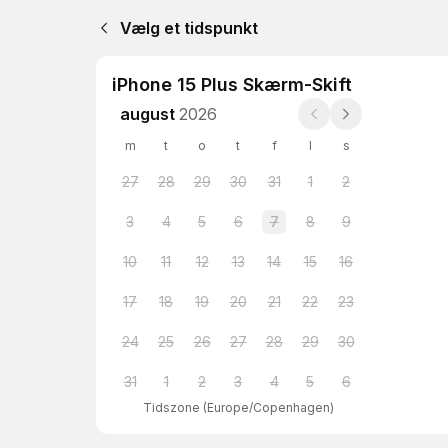
Vælg et tidspunkt
iPhone 15 Plus Skærm-Skift
august
2026
m
t
o
t
f
l
s
27
28
29
30
31
1
2
3
4
5
6
7
8
9
10
11
12
13
14
15
16
17
18
19
20
21
22
23
24
25
26
27
28
29
30
31
1
2
3
4
5
6
Tidszone
(
Europe/Copenhagen
)